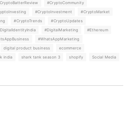
CryptoBatterReview
#CryptoCommunity
yptoInvesting
#CryptoInvestment
#CryptoMarket
ing
#CryptoTrends
#CryptoUpdates
DigitalIdentityIndia
#DigitalMarketing
#Ethereum
tsAppBusiness
#WhatsAppMarketing
digital product business
ecommerce
k india
shark tank season 3
shopify
Social Media