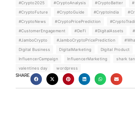
#Crypto2025
#CryptoAnalysis
#CryptoBatter
#
#CryptoFuture
#CryptoGuide
#CryptoIndia
#Cr
#CryptoNews
#CryptoPricePrediction
#CryptoTrad
#CustomerEngagement
#DeFi
#DigitalAssets
#
#JamboCrypto
#JamboCryptoPricePrediction
#Wha
Digital Business
DigitalMarketing
Digital Product
InfluencerCampaign
InfluencerMarketing
shark tan
valentines day
wordpress
SHARE.