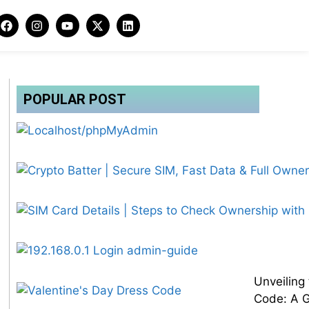
POPULAR POST
Unveiling
Code: A G